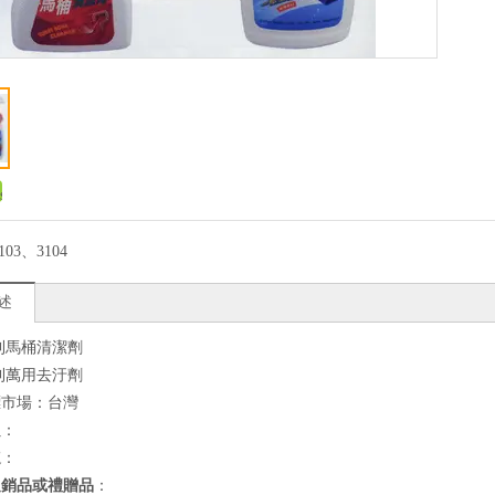
103、3104
述
百利馬桶清潔劑
魔利萬用去汙劑
標市場：台灣
良
：
速
：
促銷品或禮贈品
：