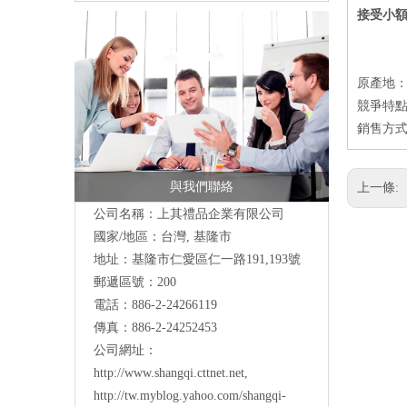
接受小
原產地
競爭特點
銷售方式
與我們聯絡
上一條:
公司名稱：上其禮品企業有限公司
國家/地區：台灣, 基隆市
地址：
基隆市仁愛區仁一路191,193號
郵遞區號：200
電話：886-2-24266119
傳真：886-2-24252453
公司網址：
http://www.shangqi.cttnet.net
,
http://tw.myblog.yahoo.com/shangqi-