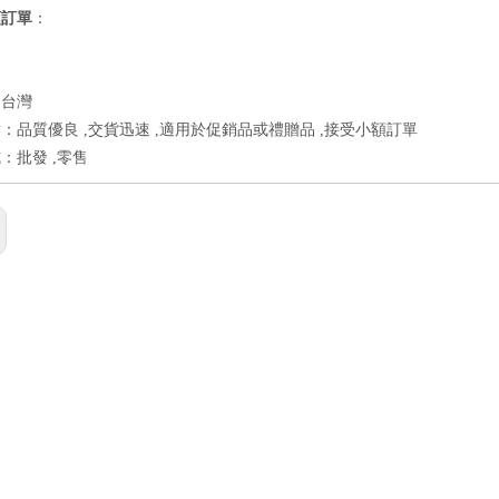
額訂單
：
：台灣
：品質優良 ,交貨迅速 ,適用於促銷品或禮贈品 ,接受小額訂單
：批發 ,零售