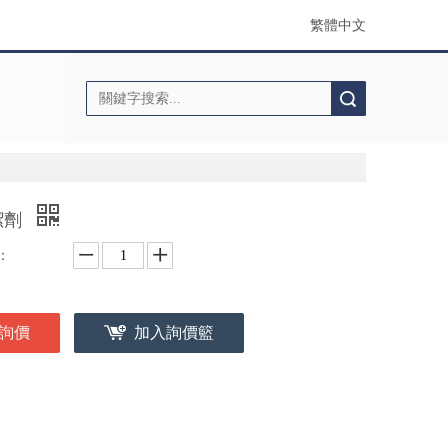
繁體中文
搜索
潔劑
：
詢價
加入詢價籃