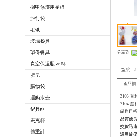
指甲修護用品組
旅行袋
毛毯
玻璃餐具
環保餐具
分享到:
真空保溫瓶 & 杯
型號：
3
肥皂
產品描
購物袋
3103 
運動水壺
3104 
鍋具組
銷售目
品質優
馬克杯
交貨迅
體重計
適用於