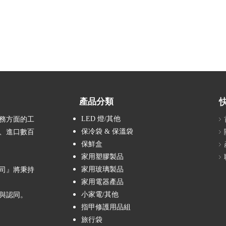
產品分類
LED 燈/其他
業務方面的工
保冷袋 & 保溫袋
發、進口數百
保鮮盒
家用塑膠製品
家用玻璃製品
司』將秉持
家用電器產品
小家電/其他
與認同。
指甲修護用品組
旅行袋